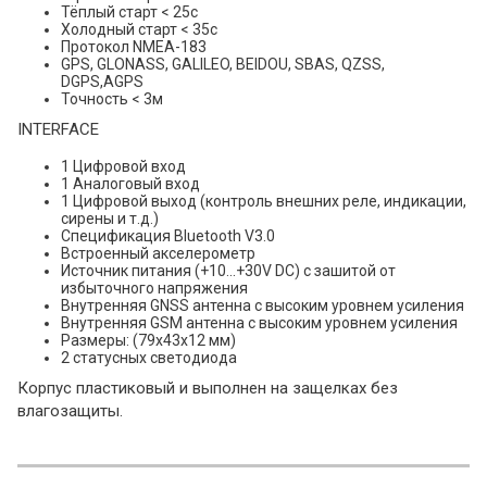
Тёплый старт < 25с
Холодный старт < 35с
Протокол NMEA-183
GPS, GLONASS, GALILEO, BEIDOU, SBAS, QZSS,
DGPS,AGPS
Точность < 3м
INTERFACE
1 Цифровой вход
1 Аналоговый вход
1 Цифровой выход (контроль внешних реле, индикации,
сирены и т.д.)
Спецификация Bluetooth V3.0
Встроенный акселерометр
Источник питания (+10...+30V DC) с зашитой от
избыточного напряжения
Внутренняя GNSS антенна с высоким уровнем усиления
Внутренняя GSM антенна с высоким уровнем усиления
Размеры: (79x43x12 мм)
2 статусных светодиода
Корпус пластиковый и выполнен на защелках без
влагозащиты.