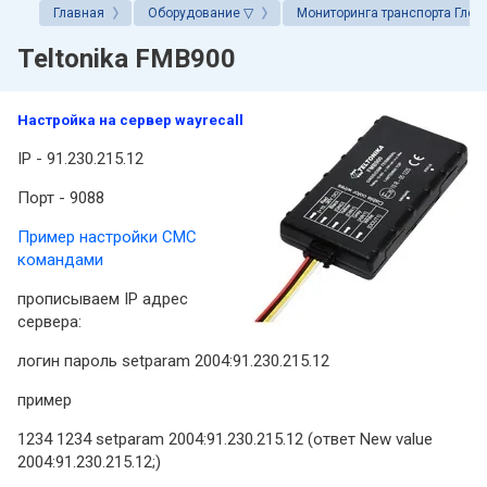
Главная
Оборудование ▽
Мониторинга транспорта Глон
Системы Глона
Teltonika FMB900
аренда авто
Настройка на сервер wayrecall
IP - 91.230.215.12
Порт - 9088
Пример настройки СМС
командами
прописываем IP адрес
сервера:
логин пароль setparam 2004:91.230.215.12
пример
1234 1234 setparam 2004:91.230.215.12 (ответ New value
2004:91.230.215.12;)